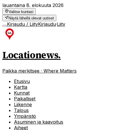
lauantaina 8. elokuuta 2026
Valitse kuntasi
Näytä lähellä olevat uutiset
Kirjaudu / Liity
Kirjaudu
·
Liity
Locationews
.
Paikka merkitsee · Where Matters
Etusivu
Kartta
Kunnat
Paikalliset
Liikenne
Talous
Ympäristö
Asuminen ja kaavoitus
Aiheet