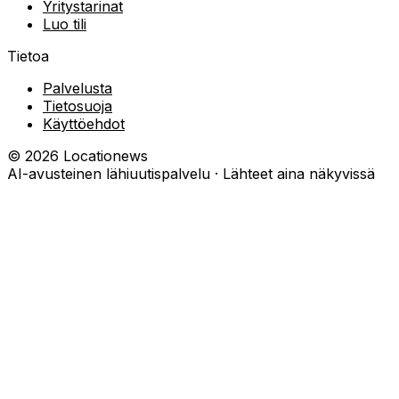
Yritystarinat
Luo tili
Tietoa
Palvelusta
Tietosuoja
Käyttöehdot
©
2026
Locationews
AI-avusteinen lähiuutispalvelu · Lähteet aina näkyvissä