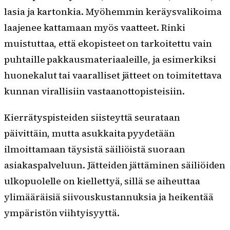
lasia ja kartonkia. Myöhemmin keräysvalikoima
laajenee kattamaan myös vaatteet. Rinki
muistuttaa, että ekopisteet on tarkoitettu vain
puhtaille pakkausmateriaaleille, ja esimerkiksi
huonekalut tai vaaralliset jätteet on toimitettava
kunnan virallisiin vastaanottopisteisiin.
Kierrätyspisteiden siisteyttä seurataan
päivittäin, mutta asukkaita pyydetään
ilmoittamaan täysistä säiliöistä suoraan
asiakaspalveluun. Jätteiden jättäminen säiliöiden
ulkopuolelle on kiellettyä, sillä se aiheuttaa
ylimääräisiä siivouskustannuksia ja heikentää
ympäristön viihtyisyyttä.