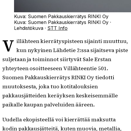
Kuva: Suomen Pakkauskierrätys RINKI Oy
Kuva:
Suomen Pakkauskierrätys RINKI Oy
·
Lehdistökuva
·
STT Info
V
illähteen kierrätyspisteen sijainti muuttuu,
kun nykyinen Lähdetie 2:ssa sijaitseva piste
suljetaan ja toiminnot siirtyvät Sale Erstan
yhteyteen osoitteeseen Villähteentie 501.
Suomen Pakkauskierrätys RINKI Oy tiedotti
muutoksesta, joka tuo kotitalouksien
pakkausjätteiden keräyksen keskeisemmälle
paikalle kaupan palveluiden ääreen.
Uudella ekopisteellä voi kierrättää maksutta
kodin pakkausjätteitä, kuten muovia, metallia,