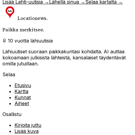
Lisää
Lahti
-uutisia →
Lähellä sinua →
Selaa kartalta →
Locationews
.
Paikka merkitsee.
10 vuotta lähiuutisia
Lähiuutiset suoraan paikkakuntasi kohdalta. AI auttaa
kokoamaan julkisista lähteistä, kansalaiset täydentävät
omilla jutuillaan.
Selaa
Etusivu
Kartta
Kunnat
Aiheet
Osallistu
Kirjoita juttu
Lisää kuva