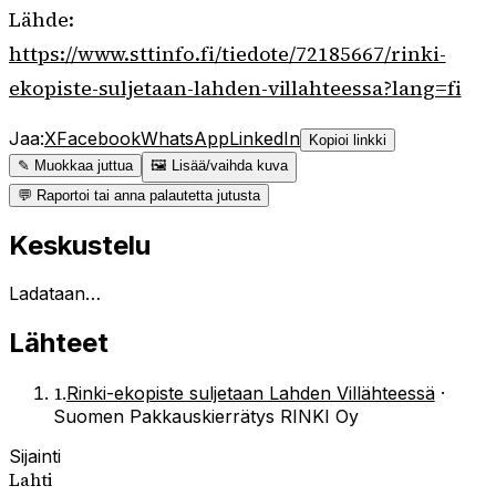
Lähde:
https://www.sttinfo.fi/tiedote/72185667/rinki-
ekopiste-suljetaan-lahden-villahteessa?lang=fi
Jaa:
X
Facebook
WhatsApp
LinkedIn
Kopioi linkki
✎ Muokkaa juttua
🖼 Lisää/vaihda kuva
💬 Raportoi tai anna palautetta jutusta
Keskustelu
Ladataan…
Lähteet
1
.
Rinki-ekopiste suljetaan Lahden Villähteessä
·
Suomen Pakkauskierrätys RINKI Oy
Sijainti
Lahti