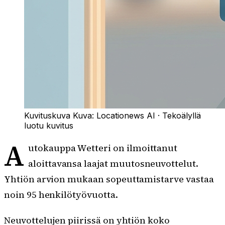
Kuvituskuva
Kuva:
Locationews AI
·
Tekoälyllä
luotu kuvitus
A
utokauppa Wetteri on ilmoittanut
aloittavansa laajat muutosneuvottelut.
Yhtiön arvion mukaan sopeuttamistarve vastaa
noin 95 henkilötyövuotta.
Neuvottelujen piirissä on yhtiön koko