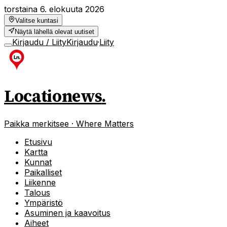
torstaina 6. elokuuta 2026
Valitse kuntasi
Näytä lähellä olevat uutiset
Kirjaudu / Liity
Kirjaudu
·
Liity
Locationews
.
Paikka merkitsee · Where Matters
Etusivu
Kartta
Kunnat
Paikalliset
Liikenne
Talous
Ympäristö
Asuminen ja kaavoitus
Aiheet