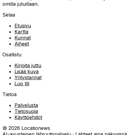
omilla jutuillaan.
Selaa
Etusivu
Kartta
Kunnat
Aiheet
Osallistu
Kirjoita juttu
Lisää kuva
Yritystarinat
Luo tili
Tietoa
Palvelusta
Tietosuoja
Käyttöehdot
©
2026
Locationews
AI-avusteinen lähiuutispalvelu · Lähteet aina näkyvissä