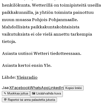
henkilökunta. Wetterillä on toimipisteitä useilla
paikkakunnilla, ja yhtiön toiminta painottuu
muun muassa Pohjois-Pohjanmaalle.
Mahdollisista paikkakuntakohtaisista
vaikutuksista ei ole vielä annettu tarkempia
tietoja.
Asiasta uutisoi Wetteri tiedotteessaan.
Asiasta kertoi ensin Yle.
Lähde:
Yleisradio
Jaa:
X
Facebook
WhatsApp
LinkedIn
Kopioi linkki
✎ Muokkaa juttua
🖼 Lisää/vaihda kuva
💬 Raportoi tai anna palautetta jutusta