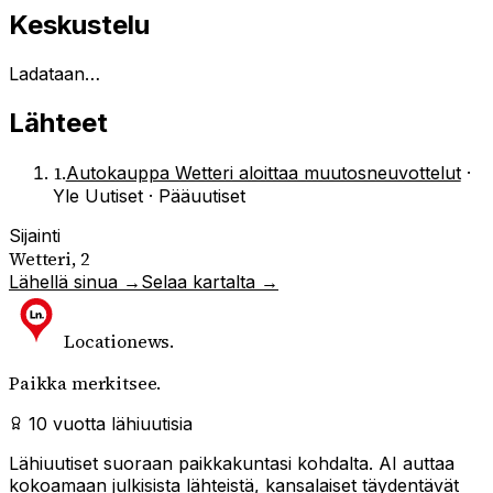
Keskustelu
Ladataan…
Lähteet
1
.
Autokauppa Wetteri aloittaa muutosneuvottelut
·
Yle Uutiset · Pääuutiset
Sijainti
Wetteri, 2
Lähellä sinua →
Selaa kartalta →
Locationews
.
Paikka merkitsee.
10 vuotta lähiuutisia
Lähiuutiset suoraan paikkakuntasi kohdalta. AI auttaa
kokoamaan julkisista lähteistä, kansalaiset täydentävät