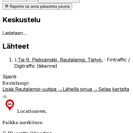
💬 Raportoi tai anna palautetta jutusta
Keskustelu
Ladataan…
Lähteet
1
.
Tie 9, Pieksämäki, Rautalampi. Tietyö.
·
Fintraffic /
Digitraffic (liikenne)
Sijainti
Rautalampi
Lisää
Rautalampi
-uutisia →
Lähellä sinua →
Selaa kartalta
→
Locationews
.
Paikka merkitsee.