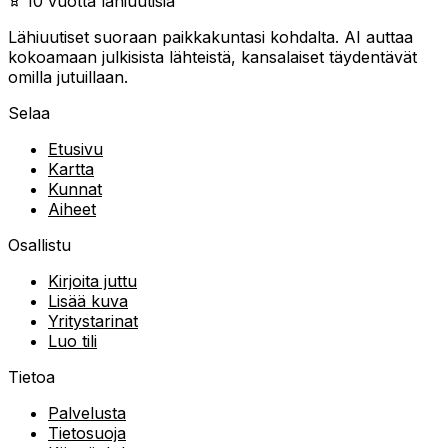
10 vuotta lähiuutisia
Lähiuutiset suoraan paikkakuntasi kohdalta. AI auttaa
kokoamaan julkisista lähteistä, kansalaiset täydentävät
omilla jutuillaan.
Selaa
Etusivu
Kartta
Kunnat
Aiheet
Osallistu
Kirjoita juttu
Lisää kuva
Yritystarinat
Luo tili
Tietoa
Palvelusta
Tietosuoja