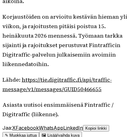
aikoina.
Korjaustöiden on arvioitu kestävän hieman yli
viikon, ja rajoitusten pitäisi poistua 15.
heinäkuuta 2026 mennessä. Työmaan tarkka
sijainti ja rajoitukset perustuvat Fintrafficin
Digitraffic-palvelun julkaisemiin avoimiin
liikennedatoihin.
Lähde:
https://tie.digitraffic.fi/api/traffic-
message/v1/messages/GUID50466655
Asiasta uutisoi ensimmäisenä Fintraffic /
Digitraffic (liikenne).
Jaa:
X
Facebook
WhatsApp
LinkedIn
Kopioi linkki
✎ Muokkaa juttua
🖼 Lisää/vaihda kuva