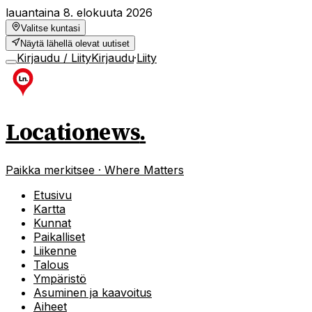
lauantaina 8. elokuuta 2026
Valitse kuntasi
Näytä lähellä olevat uutiset
Kirjaudu / Liity
Kirjaudu
·
Liity
Locationews
.
Paikka merkitsee · Where Matters
Etusivu
Kartta
Kunnat
Paikalliset
Liikenne
Talous
Ympäristö
Asuminen ja kaavoitus
Aiheet