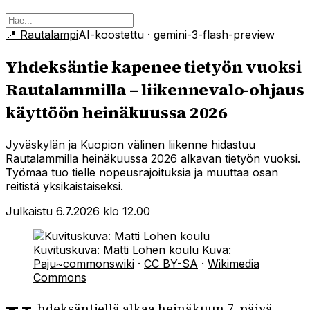
📍
Rautalampi
AI-koostettu
· gemini-3-flash-preview
Yhdeksäntie kapenee tietyön vuoksi
Rautalammilla – liikennevalo-ohjaus
käyttöön heinäkuussa 2026
Jyväskylän ja Kuopion välinen liikenne hidastuu
Rautalammilla heinäkuussa 2026 alkavan tietyön vuoksi.
Työmaa tuo tielle nopeusrajoituksia ja muuttaa osan
reitistä yksikaistaiseksi.
Julkaistu 6.7.2026 klo 12.00
Kuvituskuva: Matti Lohen koulu
Kuva:
Paju~commonswiki
·
CC BY-SA
·
Wikimedia
Commons
hdeksäntiellä alkaa heinäkuun 7. päivä