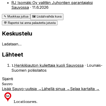
RJ Isomäki Oy valittiin Juhontien parantajaksi
Sauvossa
·
11.6.2026
✎ Muokkaa juttua
🖼 Lisää/vaihda kuva
💬 Raportoi tai anna palautetta jutusta
Keskustelu
Ladataan…
Lähteet
1
.
Henkilöauton kuljettaja kuoli Sauvossa
·
Lounais-
Suomen poliisilaitos
Sijainti
Sauvo
Lisää
Sauvo
-uutisia →
Lähellä sinua →
Selaa kartalta →
Locationews
.