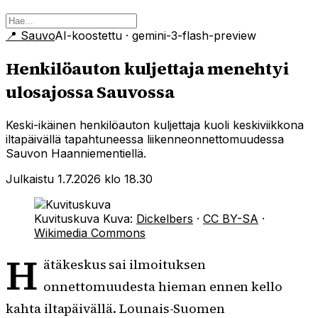
📍
Sauvo
AI-koostettu
· gemini-3-flash-preview
Henkilöauton kuljettaja menehtyi
ulosajossa Sauvossa
Keski-ikäinen henkilöauton kuljettaja kuoli keskiviikkona
iltapäivällä tapahtuneessa liikenneonnettomuudessa
Sauvon Haanniementiellä.
Julkaistu 1.7.2026 klo 18.30
Kuvituskuva
Kuva:
Dickelbers
·
CC BY-SA
·
Wikimedia Commons
H
ätäkeskus sai ilmoituksen
onnettomuudesta hieman ennen kello
kahta iltapäivällä. Lounais-Suomen