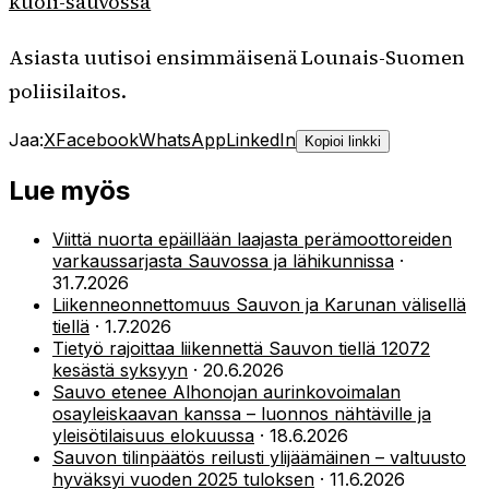
kuoli-sauvossa
Asiasta uutisoi ensimmäisenä Lounais-Suomen
poliisilaitos.
Jaa:
X
Facebook
WhatsApp
LinkedIn
Kopioi linkki
Lue myös
Viittä nuorta epäillään laajasta perämoottoreiden
varkaussarjasta Sauvossa ja lähikunnissa
·
31.7.2026
Liikenneonnettomuus Sauvon ja Karunan välisellä
tiellä
·
1.7.2026
Tietyö rajoittaa liikennettä Sauvon tiellä 12072
kesästä syksyyn
·
20.6.2026
Sauvo etenee Alhonojan aurinkovoimalan
osayleiskaavan kanssa – luonnos nähtäville ja
yleisötilaisuus elokuussa
·
18.6.2026
Sauvon tilinpäätös reilusti ylijäämäinen – valtuusto
hyväksyi vuoden 2025 tuloksen
·
11.6.2026