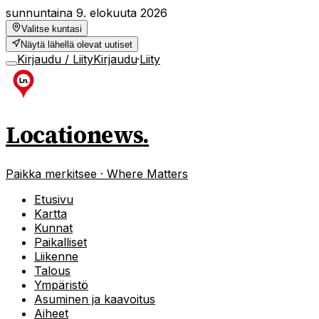
sunnuntaina 9. elokuuta 2026
Valitse kuntasi
Näytä lähellä olevat uutiset
Kirjaudu / Liity
Kirjaudu
·
Liity
Locationews
.
Paikka merkitsee · Where Matters
Etusivu
Kartta
Kunnat
Paikalliset
Liikenne
Talous
Ympäristö
Asuminen ja kaavoitus
Aiheet