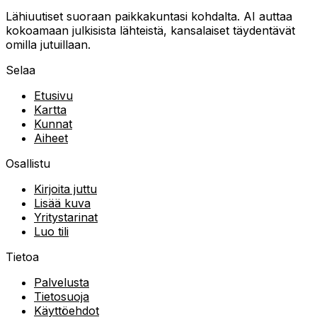
Lähiuutiset suoraan paikkakuntasi kohdalta. AI auttaa
kokoamaan julkisista lähteistä, kansalaiset täydentävät
omilla jutuillaan.
Selaa
Etusivu
Kartta
Kunnat
Aiheet
Osallistu
Kirjoita juttu
Lisää kuva
Yritystarinat
Luo tili
Tietoa
Palvelusta
Tietosuoja
Käyttöehdot