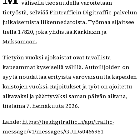
välisellä tieosuudella varoitetaan
tietyöstä, selviää Fintrafficin Digitraffic-palvelun
julkaisemista liikennedatoista. Työmaa sijaitsee
tiellä 17820, joka yhdistää Kärklaxin ja
Maksamaan.
Tietyön vuoksi ajokaistat ovat tavallista
kapeammat kyseisellä välillä. Autoilijoiden on
syytä noudattaa erityistä varovaisuutta kapeiden
kaistojen vuoksi. Rajoitukset ja työt on ajoitettu
alkavaksi ja päättyväksi saman päivän aikana,
tiistaina 7. heinäkuuta 2026.
Lähde:
https://tie.digitraffic.fi/api/traffic-
message/v1/messages/GUID50466951