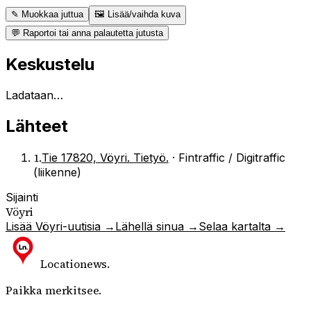
✎ Muokkaa juttua
🖼 Lisää/vaihda kuva
💬 Raportoi tai anna palautetta jutusta
Keskustelu
Ladataan…
Lähteet
1
.
Tie 17820, Vöyri. Tietyö.
·
Fintraffic / Digitraffic
(liikenne)
Sijainti
Vöyri
Lisää
Vöyri
-uutisia →
Lähellä sinua →
Selaa kartalta →
Locationews
.
Paikka merkitsee.