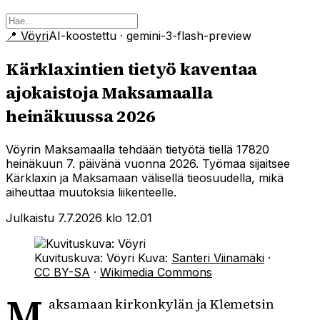
📍
Vöyri
AI-koostettu
· gemini-3-flash-preview
Kärklaxintien tietyö kaventaa
ajokaistoja Maksamaalla
heinäkuussa 2026
Vöyrin Maksamaalla tehdään tietyötä tiellä 17820
heinäkuun 7. päivänä vuonna 2026. Työmaa sijaitsee
Kärklaxin ja Maksamaan välisellä tieosuudella, mikä
aiheuttaa muutoksia liikenteelle.
Julkaistu 7.7.2026 klo 12.01
Kuvituskuva: Vöyri
Kuva:
Santeri Viinamäki
·
CC BY-SA
·
Wikimedia Commons
M
aksamaan kirkonkylän ja Klemetsin