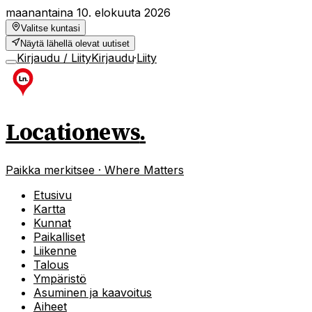
maanantaina 10. elokuuta 2026
Valitse kuntasi
Näytä lähellä olevat uutiset
Kirjaudu / Liity
Kirjaudu
·
Liity
Locationews
.
Paikka merkitsee · Where Matters
Etusivu
Kartta
Kunnat
Paikalliset
Liikenne
Talous
Ympäristö
Asuminen ja kaavoitus
Aiheet