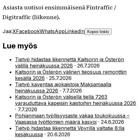
Asiasta uutisoi ensimmäisenä Fintraffic /
Digitraffic (liikenne).
Jaa:
X
Facebook
WhatsApp
LinkedIn
Kopioi linkki
Lue myös
Tietyö hidastaa liikennettä Kaitsorin ja Österön
välillä heinäkuussa 2026
·
26.7.2026
Kaitsorin ja Österön välinen tieosuus remonttiin
kesällä 2026
·
25.7.2026
Tietyö kaventaa ajokaistoja Maksamaalla
heinäkuussa 2026
·
7.7.2026
Kaitsorin ja Österön välisellä tiellä 7263
varauduttava kapeisiin kaistoihin heinäkuussa 2026
·
7.7.2026
Pohjanmaan työllisyysaste vakaa toukokuussa –
Vaasassa työttömien määrä kasvoi
·
24.6.2026
Tietyö hidastaa liikennettä Vöyrillä valtatie 8:lla
kesäkuussa
·
20.6.2026