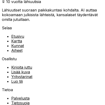
10 vuotta lähiuutisia
Lähiuutiset suoraan paikkakuntasi kohdalta. AI auttaa
kokoamaan julkisista lähteistä, kansalaiset täydentävät
omilla jutuillaan.
Selaa
Etusivu
Kartta
Kunnat
Aiheet
Osallistu
Kirjoita juttu
Lisää kuva
Yritystarinat
Luo tili
Tietoa
Palvelusta
Tietosuoja