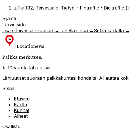
1
.
Tie 192, Taivassalo. Tietyö.
·
Fintraffic / Digitraffic (
Sijainti
Taivassalo
Lisää
Taivassalo
-uutisia →
Lähellä sinua →
Selaa kartalta 
Locationews
.
Paikka merkitsee.
10 vuotta lähiuutisia
Lähiuutiset suoraan paikkakuntasi kohdalta. AI auttaa kokoa
Selaa
Etusivu
Kartta
Kunnat
Aiheet
Osallistu