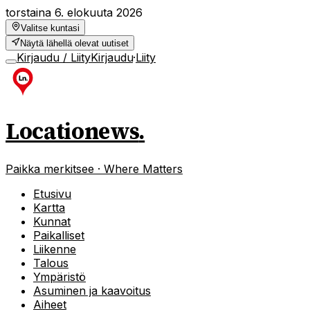
torstaina 6. elokuuta 2026
Valitse kuntasi
Näytä lähellä olevat uutiset
Kirjaudu / Liity
Kirjaudu
·
Liity
Locationews
.
Paikka merkitsee · Where Matters
Etusivu
Kartta
Kunnat
Paikalliset
Liikenne
Talous
Ympäristö
Asuminen ja kaavoitus
Aiheet