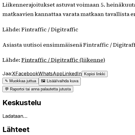
Liikennerajoitukset astuvat voimaan 5. heinäkuuta
matkaavien kannattaa varata matkaan tavallista 
Lähde: Fintraffic / Digitraffic
Asiasta uutisoi ensimmäisenä Fintraffic / Digitraff
Lähde:
Fintraffic / Digitraffic (liikenne)
Jaa:
X
Facebook
WhatsApp
LinkedIn
Kopioi linkki
✎ Muokkaa juttua
🖼 Lisää/vaihda kuva
💬 Raportoi tai anna palautetta jutusta
Keskustelu
Ladataan…
Lähteet