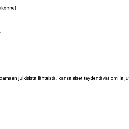
liikenne)
→
maan julkisista lähteistä, kansalaiset täydentävät omilla jut