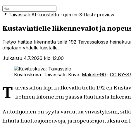
📍
Taivassalo
AI-koostettu
· gemini-3-flash-preview
Kustavintielle liikennevalot ja nopeu
Tietyö haittaa liikennettä tiellä 192 Taivassalossa heinäk
ohjataan yhdelle kaistalle.
Julkaistu 4.7.2026 klo 12.00
Kuvituskuva: Taivassalo
Kuva:
Makele-90
·
CC BY-S
T
aivassalon läpi kulkevalla tiellä 192 eli Kust
kolmen kilometrin päässä Rautilasta Inkeran
Autoilijoiden on syytä varautua viivästyksiin, sill
hitaita huoltoajoneuvoja, ja nopeusrajoituksia on