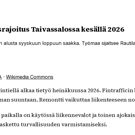
srajoitus Taivassalossa kesällä 2026
uun alusta syyskuun loppuun saakka. Työmaa sijaitsee Rautila
A
·
Wikimedia Commons
avintiellä alkaa tietyö heinäkuussa 2026. Fintraffic
nan suuntaan. Remontti vaikuttaa liikenteeseen no
ä paikalla on käytössä liikennevalot ja toinen ajoka
 laskettu turvallisuuden varmistamiseksi.