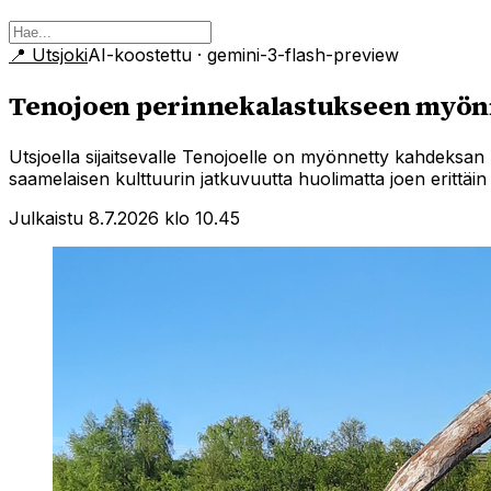
📍
Utsjoki
AI-koostettu
· gemini-3-flash-preview
Tenojoen perinnekalastukseen myönn
Utsjoella sijaitsevalle Tenojoelle on myönnetty kahdeksan 
saamelaisen kulttuurin jatkuvuutta huolimatta joen erittäin 
Julkaistu 8.7.2026 klo 10.45