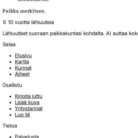
Paikka merkitsee.
10 vuotta lähiuutisia
Lähiuutiset suoraan paikkakuntasi kohdalta. AI auttaa kokoa
Selaa
Etusivu
Kartta
Kunnat
Aiheet
Osallistu
Kirjoita juttu
Lisää kuva
Yritystarinat
Luo tili
Tietoa
Palvelusta