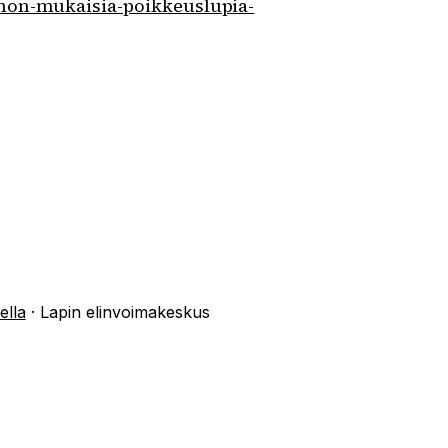
nnon-mukaisia-poikkeuslupia-
ella
·
Lapin elinvoimakeskus