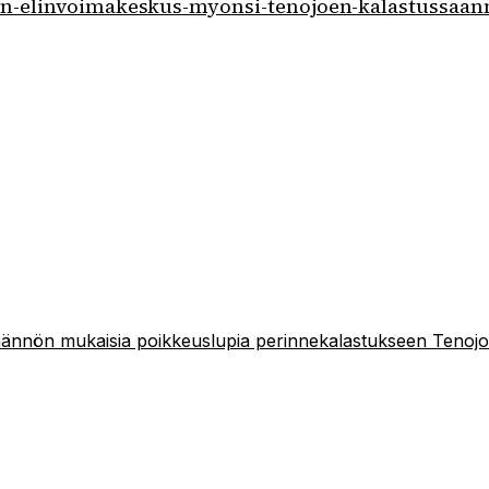
lapin-elinvoimakeskus-myonsi-tenojoen-kalastussaa
ännön mukaisia poikkeuslupia perinnekalastukseen Tenojo