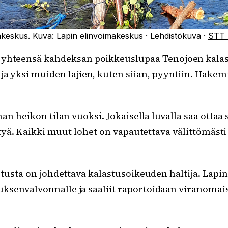
akeskus.
Kuva:
Lapin elinvoimakeskus
·
Lehdistökuva
·
STT 
 yhteensä kahdeksan poikkeuslupaa Tenojoen kalas
a yksi muiden lajien, kuten siian, pyyntiin. Hakem
an heikon tilan vuoksi. Jokaisella luvalla saa ottaa 
yttyä. Kaikki muut lohet on vapautettava välittömäst
stusta on johdettava kalastusoikeuden haltija. Lapin
senvalvonnalle ja saaliit raportoidaan viranomais