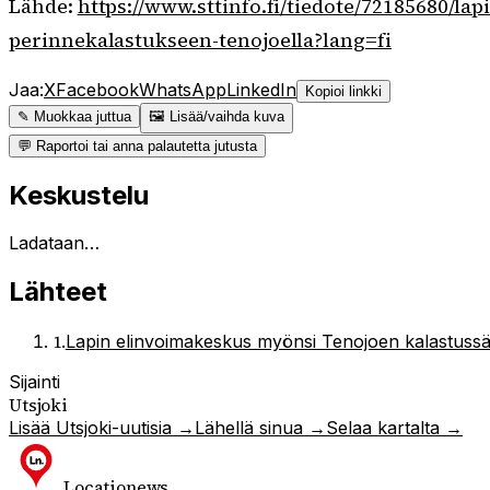
Lähde:
https://www.sttinfo.fi/tiedote/72185680/
perinnekalastukseen-tenojoella?lang=fi
Jaa:
X
Facebook
WhatsApp
LinkedIn
Kopioi linkki
✎ Muokkaa juttua
🖼 Lisää/vaihda kuva
💬 Raportoi tai anna palautetta jutusta
Keskustelu
Ladataan…
Lähteet
1
.
Lapin elinvoimakeskus myönsi Tenojoen kalastussä
Sijainti
Utsjoki
Lisää
Utsjoki
-uutisia →
Lähellä sinua →
Selaa kartalta →
Locationews
.