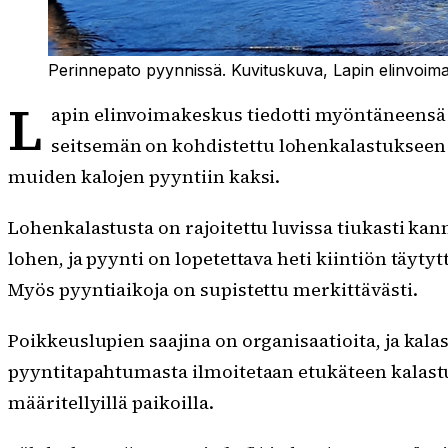
Perinnepato pyynnissä. Kuvituskuva, Lapin elinvoim
L
apin elinvoimakeskus tiedotti myöntäneensä
seitsemän on kohdistettu lohenkalastukseen j
muiden kalojen pyyntiin kaksi.
Lohenkalastusta on rajoitettu luvissa tiukasti kann
lohen, ja pyynti on lopetettava heti kiintiön täyt
Myös pyyntiaikoja on supistettu merkittävästi.
Poikkeuslupien saajina on organisaatioita, ja kala
pyyntitapahtumasta ilmoitetaan etukäteen kalastuk
määritellyillä paikoilla.