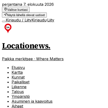
perjantaina 7. elokuuta 2026
Valitse kuntasi
Näytä lähellä olevat uutiset
Kirjaudu / Liity
Kirjaudu
·
Liity
Locationews
.
Paikka merkitsee · Where Matters
Etusivu
Kartta
Kunnat
Paikalliset
Liikenne
Talous
Ympäristö
Asuminen ja kaavoitus
Aiheet