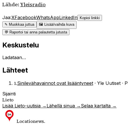
Lähde:
Yleisradio
Jaa:
X
Facebook
WhatsApp
LinkedIn
Kopioi linkki
✎ Muokkaa juttua
🖼 Lisää/vaihda kuva
💬 Raportoi tai anna palautetta jutusta
Keskustelu
Ladataan…
Lähteet
1
.
Sinilevähavainnot ovat lisääntyneet
·
Yle Uutiset · 
Sijainti
Lieto
Lisää
Lieto
-uutisia →
Lähellä sinua →
Selaa kartalta →
Locationews
.