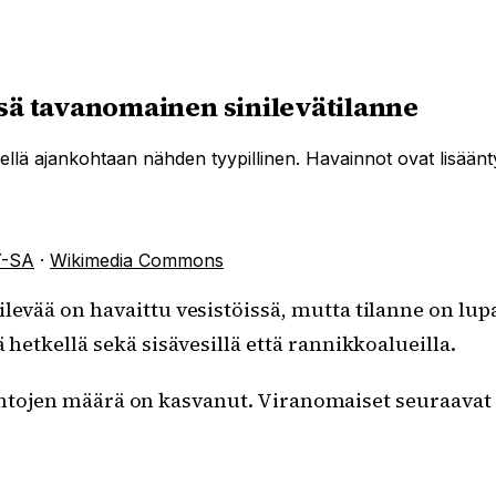
sä tavanomainen sinilevätilanne
kellä ajankohtaan nähden tyypillinen. Havainnot ovat lisäänt
Y-SA
·
Wikimedia Commons
levää on havaittu vesistöissä, mutta tilanne on l
hetkellä sekä sisävesillä että rannikkoalueilla.
intojen määrä on kasvanut. Viranomaiset seuraavat 