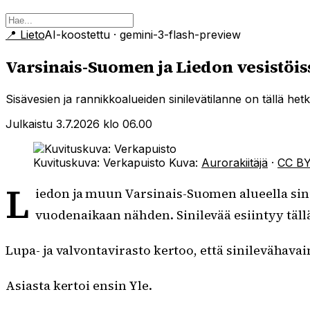
📍
Lieto
AI-koostettu
· gemini-3-flash-preview
Varsinais-Suomen ja Liedon vesistöis
Sisävesien ja rannikkoalueiden sinilevätilanne on tällä het
Julkaistu 3.7.2026 klo 06.00
Kuvituskuva: Verkapuisto
Kuva:
Aurorakiitäjä
·
CC B
L
iedon ja muun Varsinais-Suomen alueella sini
vuodenaikaan nähden. Sinilevää esiintyy tällä 
Lupa- ja valvontavirasto kertoo, että sinilevähava
Asiasta kertoi ensin Yle.