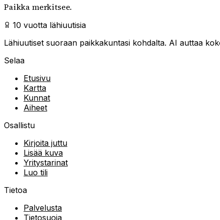
Paikka merkitsee.
10 vuotta lähiuutisia
Lähiuutiset suoraan paikkakuntasi kohdalta. AI auttaa kokoa
Selaa
Etusivu
Kartta
Kunnat
Aiheet
Osallistu
Kirjoita juttu
Lisää kuva
Yritystarinat
Luo tili
Tietoa
Palvelusta
Tietosuoja