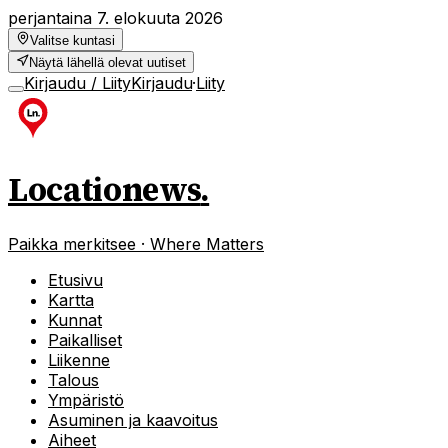
perjantaina 7. elokuuta 2026
Valitse kuntasi
Näytä lähellä olevat uutiset
Kirjaudu / Liity
Kirjaudu
·
Liity
Locationews
.
Paikka merkitsee · Where Matters
Etusivu
Kartta
Kunnat
Paikalliset
Liikenne
Talous
Ympäristö
Asuminen ja kaavoitus
Aiheet